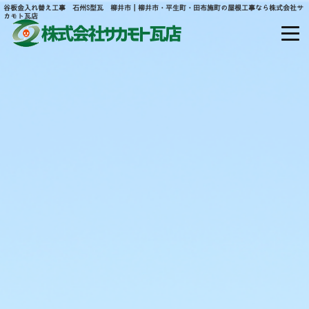
谷板金入れ替え工事 石州S型瓦 柳井市｜柳井市・平生町・田布施町の屋根工事なら株式会社サ
カモト瓦店
山口県熊毛郡平生町大字宇佐木山田877
ホーム
当社について