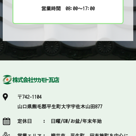
営業時間 08:00～17:00
〒742-1104
山口県熊毛郡平生町大字宇佐木山田877
定休日 ：
日曜/GW/お盆/年末年始
営業エリア：
柳井市、平生町、田布施町を中心に