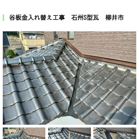
谷板金入れ替え工事 石州S型瓦 柳井市