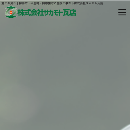
施工の流れ｜柳井市・平生町・田布施町の屋根工事なら株式会社サカモト瓦店
山口県熊毛郡平生町大字宇佐木山田877
ホーム
当社について