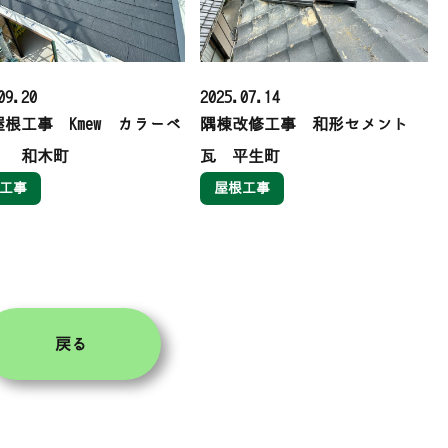
09.20
2025.07.14
根工事 Kmew カラーベ
隅棟改修工事 和形セメント
 和木町
瓦 平生町
工事
屋根工事
戻る