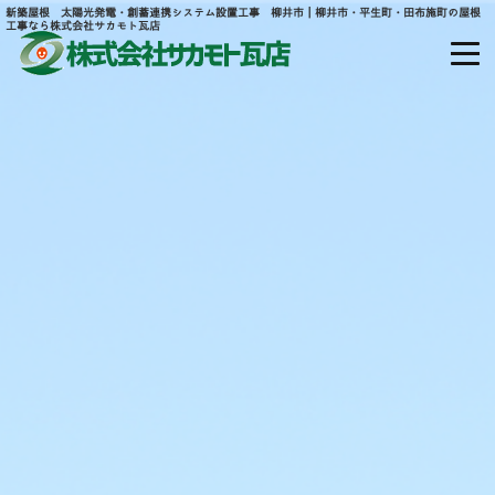
新築屋根 太陽光発電・創蓄連携システム設置工事 柳井市｜柳井市・平生町・田布施町の屋根
工事なら株式会社サカモト瓦店
山口県熊毛郡平生町大字宇佐木山田877
ホーム
当社について