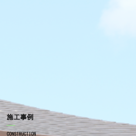
施工の流れ
瓦の種類
屋根工事を依頼するときの注意点
よくあるご質問
施工事例
ブログ
お知らせ
施工事例
CONSTRUCTION