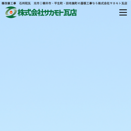
棟改修工事 石州和瓦 光市｜柳井市・平生町・田布施町の屋根工事なら株式会社サカモト瓦店
山口県熊毛郡平生町大字宇佐木山田877
ホーム
当社について