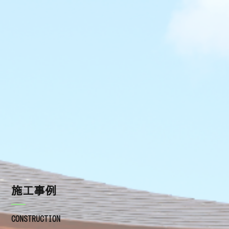
施工の流れ
瓦の種類
屋根工事を依頼するときの注意点
よくあるご質問
施工事例
ブログ
施工事例
お知らせ
CONSTRUCTION