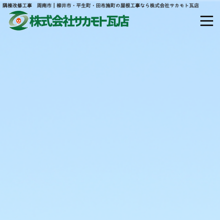
隅棟改修工事 周南市｜柳井市・平生町・田布施町の屋根工事なら株式会社サカモト瓦店
山口県熊毛郡平生町大字宇佐木山田877
ホーム
当社について