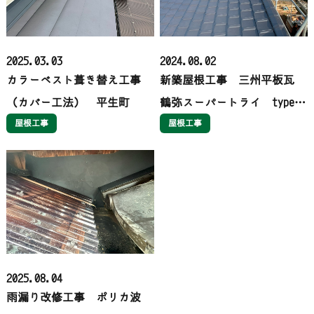
2025.03.03
2024.08.02
カラーベスト葺き替え工事
新築屋根工事 三州平板瓦
（カバー工法） 平生町
鶴弥スーパートライ type1
屋根工事
プラス 岩国市
屋根工事
2025.08.04
雨漏り改修工事 ポリカ波