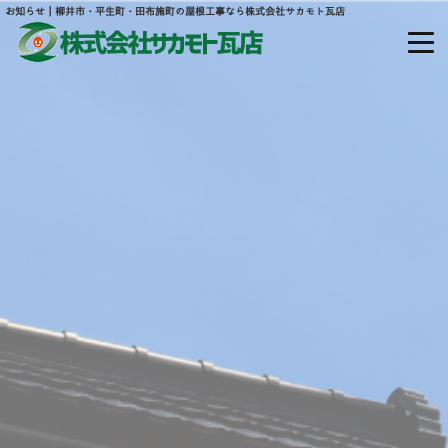
お知らせ｜柳井市・平生町・田布施町の屋根工事なら株式会社サカモト瓦店
山口県熊毛郡平生町大字宇佐木山田877
ホーム
当社について