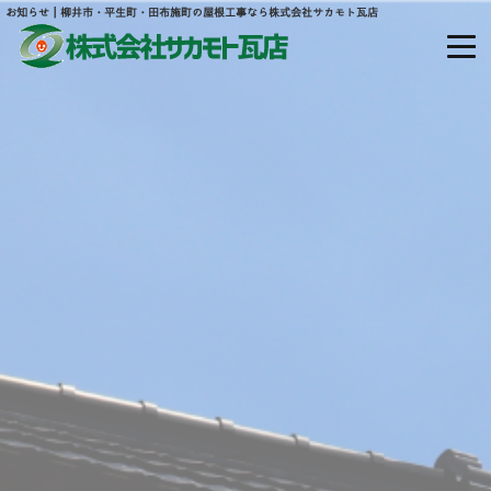
お知らせ｜柳井市・平生町・田布施町の屋根工事なら株式会社サカモト瓦店
山口県熊毛郡平生町大字宇佐木山田877
ホーム
当社について